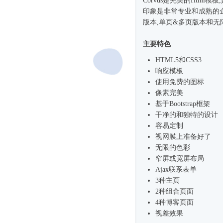
Corvus是完美的
Html模板
印象是非常专业和成熟的
版本,单页&多页版本和无
主要特色
HTML5和CSS3
响应模板
使用免费的图标
像素完美
基于
Bootstrap框架
干净的和独特的设计
容易定制
视网膜上准备好了
无限的色彩
窄屏或宽屏布局
Ajax联系表单
3种主页
2种组合页面
4种博客页面
视差效果