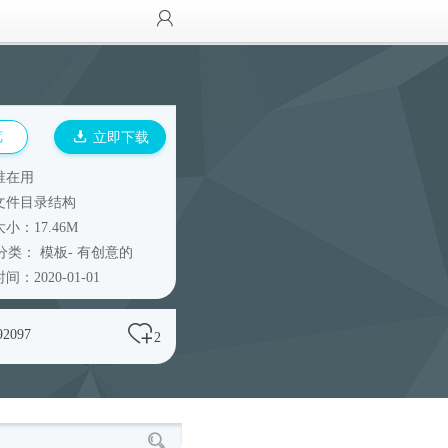
览
立即下载
谁在用
文件目录结构
小：17.46M
分类：
模板
-
有创意的
间：2020-01-01
92097
2