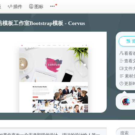
板
插件
图标
模板工作室Bootstrap模板 - Corvus
预 
看看
查看
文件大
素材
更新时
3